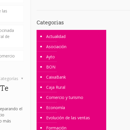
 las
Categorias
rocinada
ral de
Actualidad
Asociación
comercio
Ayto
BON
CaixaBank
ategorías
¿Te
Caja Rural
Comercio y turismo
Economía
eparando el
cio
Evolución de las ventas
io más
Formación