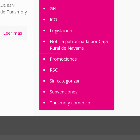
OLUCIÓN
GN
 de Turismo y
ICO
Legislación
Leer más
Noticia patrocinada por Caja
Rural de Navarra
Promociones
RSC
Sin categorizar
Subvenciones
Turismo y comercio