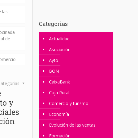
 las
Categorias
rocinada
ral de
Actualidad
Asociación
comercio
Ayto
BON
CaixaBank
ategorías
e
Caja Rural
to y
Comercio y turismo
ciales
Economía
ción
Evolución de las ventas
Formación