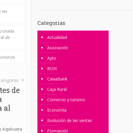
 las
Categorias
rocinada
ral de
Actualidad
Asociación
comercio
Ayto
BON
CaixaBank
ategorías
tes de
Caja Rural
a
Comercio y turismo
 al
Economía
Evolución de las ventas
 Azpilcueta
Formación