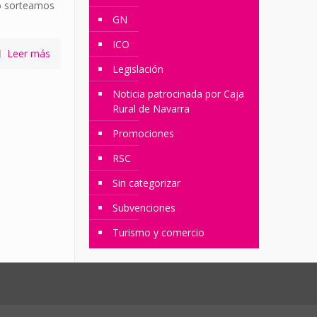
ño sorteamos
GN
ICO
Leer más
Legislación
Noticia patrocinada por Caja
Rural de Navarra
Promociones
RSC
Sin categorizar
Subvenciones
Turismo y comercio