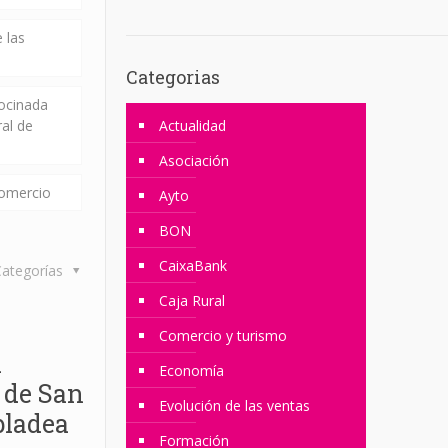
 las
Categorias
rocinada
ral de
Actualidad
Asociación
comercio
Ayto
BON
CaixaBank
ategorías
Caja Rural
Comercio y turismo
a
Economía
 de San
Evolución de las ventas
bladea
Formación