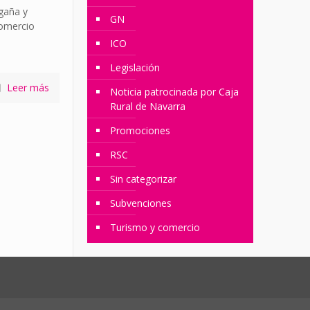
gaña y
GN
omercio
ICO
Legislación
Leer más
Noticia patrocinada por Caja
Rural de Navarra
Promociones
RSC
Sin categorizar
Subvenciones
Turismo y comercio