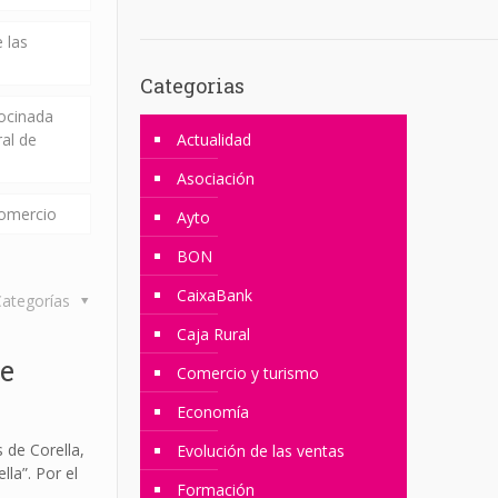
 las
Categorias
rocinada
ral de
Actualidad
Asociación
comercio
Ayto
BON
CaixaBank
ategorías
Caja Rural
e
Comercio y turismo
Economía
s de Corella,
Evolución de las ventas
la”. Por el
Formación