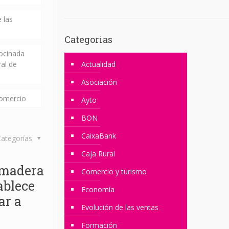
 las
Categorias
rocinada
ral de
Actualidad
Asociación
comercio
Ayto
BON
CaixaBank
ategorías
Caja Rural
a madera
Comercio y turismo
ablece
Economía
ar a
Evolución de las ventas
Formación