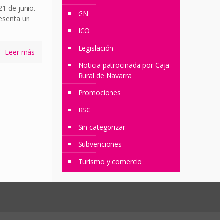
1 de junio.
GN
resenta un
ICO
Legislación
Leer más
Noticia patrocinada por Caja
Rural de Navarra
Promociones
RSC
Sin categorizar
Subvenciones
Turismo y comercio