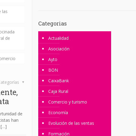
 las
Categorias
rocinada
ral de
Actualidad
Asociación
comercio
Ayto
BON
CaixaBank
ategorías
ente,
Caja Rural
ata
Comercio y turismo
Economía
rtunidad de
tistas han
Evolución de las ventas
[…]
Formación