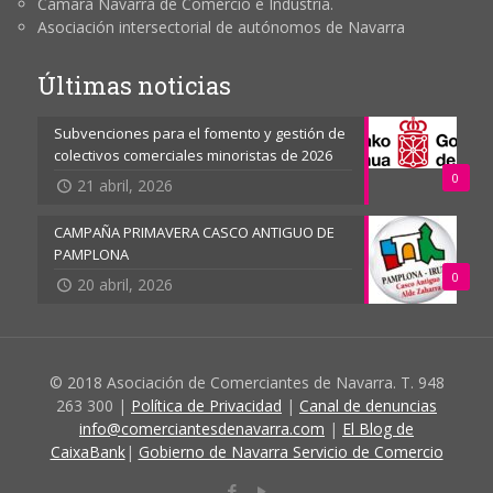
Cámara Navarra de Comercio e Industria.
Asociación intersectorial de autónomos de Navarra
Últimas noticias
Subvenciones para el fomento y gestión de
colectivos comerciales minoristas de 2026
0
21 abril, 2026
CAMPAÑA PRIMAVERA CASCO ANTIGUO DE
PAMPLONA
0
20 abril, 2026
© 2018 Asociación de Comerciantes de Navarra. T. 948
263 300 |
Política de Privacidad
|
Canal de denuncias
info@comerciantesdenavarra.com
|
El Blog de
CaixaBank
|
Gobierno de Navarra Servicio de Comercio