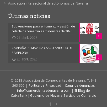
Asociación intersectorial de autónomos de Navarra
Últimas noticias
Subvenciones para el fomento y gestión de
colectivos comerciales minoristas de 2026
0
21 abril, 2026
CAMPAÑA PRIMAVERA CASCO ANTIGUO DE
PAMPLONA
0
20 abril, 2026
© 2018 Asociación de Comerciantes de Navarra. T. 948
263 300 |
Política de Privacidad
|
Canal de denuncias
info@comerciantesdenavarra.com
|
El Blog de
CaixaBank
|
Gobierno de Navarra Servicio de Comercio