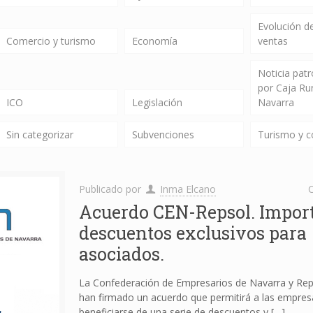
Evolución de
Comercio y turismo
Economía
ventas
Noticia pat
por Caja Ru
ICO
Legislación
Navarra
Sin categorizar
Subvenciones
Turismo y 
Publicado por
Inma Elcano
C
Acuerdo CEN-Repsol. Impor
descuentos exclusivos para
asociados.
La Confederación de Empresarios de Navarra y Re
han firmado un acuerdo que permitirá a las empres
beneficiarse de una serie de descuentos y
[…]