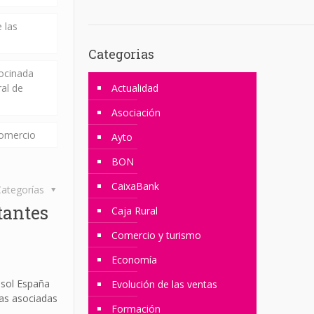
 las
Categorias
rocinada
ral de
Actualidad
Asociación
comercio
Ayto
BON
CaixaBank
ategorías
tantes
Caja Rural
Comercio y turismo
Economía
psol España
Evolución de las ventas
as asociadas
Formación