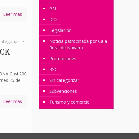
GN
Leer más
ICO
Legislación
Noticia patrocinada por Caja
ategorías
Rural de Navarra
ACK
Promociones
RSC
NA Casi 200
rnes 25 de
Sin categorizar
]
Subvenciones
Leer más
Turismo y comercio