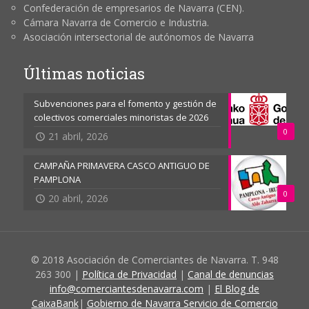
Confederación de empresarios de Navarra (CEN).
Cámara Navarra de Comercio e Industria.
Asociación intersectorial de autónomos de Navarra
Últimas noticias
Subvenciones para el fomento y gestión de
colectivos comerciales minoristas de 2026
0
21 abril, 2026
CAMPAÑA PRIMAVERA CASCO ANTIGUO DE
PAMPLONA
0
20 abril, 2026
© 2018 Asociación de Comerciantes de Navarra. T. 948
263 300 |
Política de Privacidad
|
Canal de denuncias
info@comerciantesdenavarra.com
|
El Blog de
CaixaBank
|
Gobierno de Navarra Servicio de Comercio