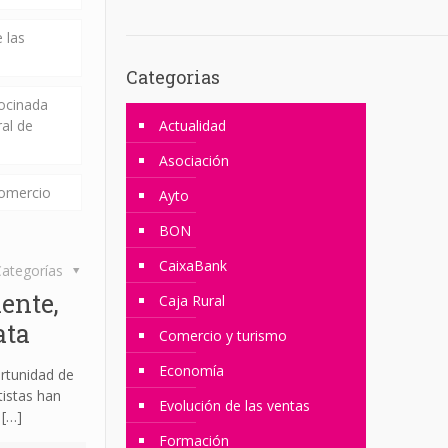
 las
Categorias
rocinada
ral de
Actualidad
Asociación
comercio
Ayto
BON
CaixaBank
ategorías
ente,
Caja Rural
ata
Comercio y turismo
Economía
rtunidad de
tistas han
Evolución de las ventas
[…]
Formación