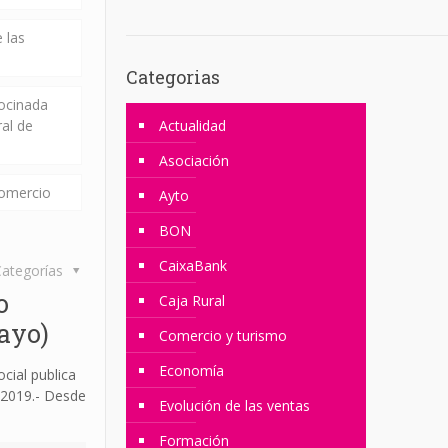
 las
Categorias
rocinada
ral de
Actualidad
Asociación
comercio
Ayto
BON
CaixaBank
ategorías
o
Caja Rural
mayo)
Comercio y turismo
Economía
cial publica
 2019.- Desde
Evolución de las ventas
Formación