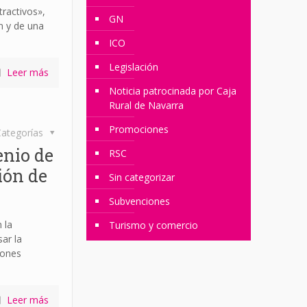
tractivos»,
GN
n y de una
ICO
Legislación
Leer más
Noticia patrocinada por Caja
Rural de Navarra
Promociones
ategorías
enio de
RSC
ión de
Sin categorizar
Subvenciones
 la
Turismo y comercio
ar la
iones
Leer más