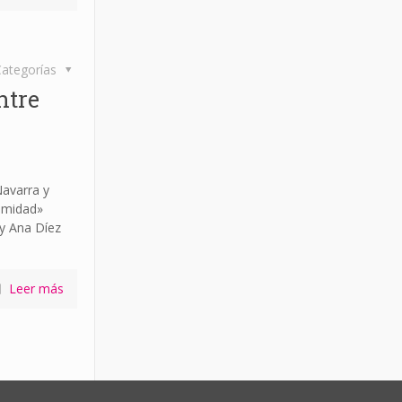
ategorías
ntre
avarra y
imidad»
 y Ana Díez
Leer más