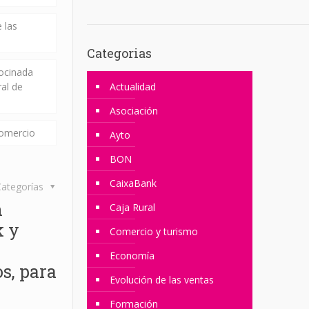
 las
Categorias
rocinada
ral de
Actualidad
Asociación
comercio
Ayto
BON
CaixaBank
ategorías
n
Caja Rural
k y
Comercio y turismo
Economía
s, para
Evolución de las ventas
Formación