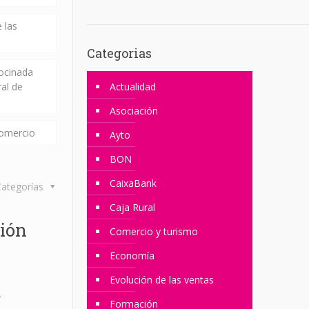
 las
Categorias
rocinada
ral de
Actualidad
Asociación
comercio
Ayto
BON
CaixaBank
ategorías
Caja Rural
tión
Comercio y turismo
Economía
Evolución de las ventas
T
Formación