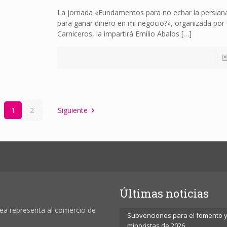
La jornada «Fundamentos para no echar la persian
para ganar dinero en mi negocio?», organizada por
Carniceros, la impartirá Emilio Abalos
[…]
1
2
Siguiente
Últimas noticias
ea representa al comercio de
Subvenciones para el fomento y 
minoristas de 2026