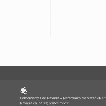
Comerciantes de Navarra – Nafarroako merkatari
elkart
Navarra en los siguientes foros: