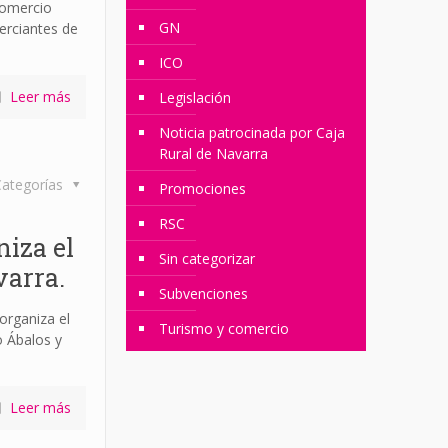
Comercio
GN
erciantes de
ICO
Leer más
Legislación
Noticia patrocinada por Caja
Rural de Navarra
ategorías
Promociones
RSC
iza el
Sin categorizar
varra.
Subvenciones
organiza el
Turismo y comercio
o Ábalos y
Leer más