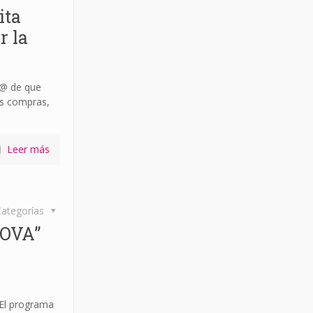
ita
r la
r@ de que
as compras,
Leer más
ategorías
NOVA”
l programa