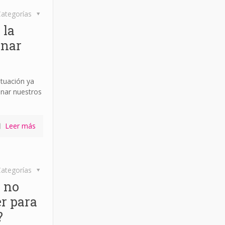
ategorías
 la
anar
ituación ya
onar nuestros
Leer más
ategorías
 no
er para
?