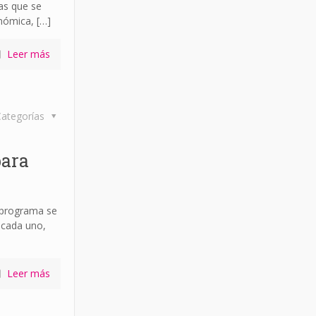
as que se
onómica,
[…]
Leer más
ategorías
para
programa se
 cada uno,
Leer más