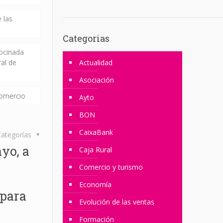
 las
Categorias
rocinada
ral de
Actualidad
Asociación
comercio
Ayto
BON
CaixaBank
ategorías
yo, a
Caja Rural
Comercio y turismo
Economía
 para
Evolución de las ventas
Formación