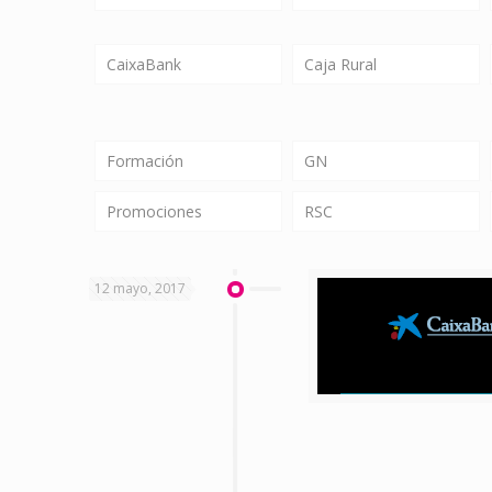
CaixaBank
Caja Rural
Formación
GN
Promociones
RSC
12 mayo, 2017