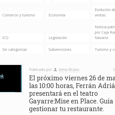
Evolución de
Comercio y turismo
Economía
ventas
Noticia pat
por Caja Ru
ICO
Legislación
Navarra
Sin categorizar
Subvenciones
Turismo y 
Publicado por
Inma Elcano
C
El próximo viernes 26 de ma
las 10:00 horas, Ferrán Adriá
presentará en el teatro
Gayarre:Mise en Place. Guía
gestionar tu restaurante.