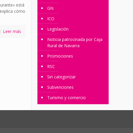
aurante» está
GN
 explica cómo
ICO
Legislación
Leer más
Noticia patrocinada por Caja
Rural de Navarra
Promociones
RSC
Sin categorizar
Subvenciones
Turismo y comercio