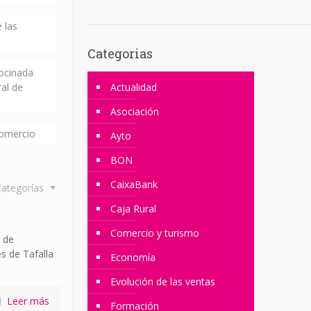
 las
Categorias
rocinada
ral de
Actualidad
Asociación
comercio
Ayto
BON
CaixaBank
ategorías
Caja Rural
Comercio y turismo
 de
s de Tafalla
Economía
Evolución de las ventas
Leer más
Formación