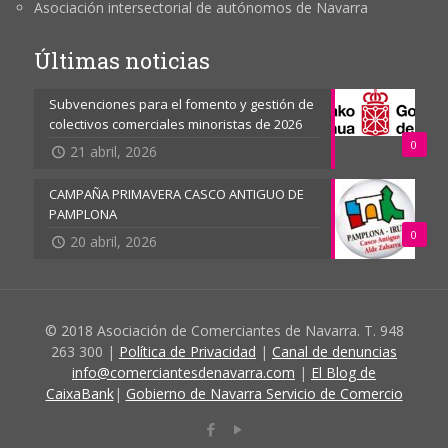
Asociación intersectorial de autónomos de Navarra
Últimas noticias
Subvenciones para el fomento y gestión de
colectivos comerciales minoristas de 2026
0
21 abril, 2026
CAMPAÑA PRIMAVERA CASCO ANTIGUO DE
PAMPLONA
0
20 abril, 2026
© 2018 Asociación de Comerciantes de Navarra. T. 948
263 300 |
Política de Privacidad
|
Canal de denuncias
info@comerciantesdenavarra.com
|
El Blog de
CaixaBank
|
Gobierno de Navarra Servicio de Comercio