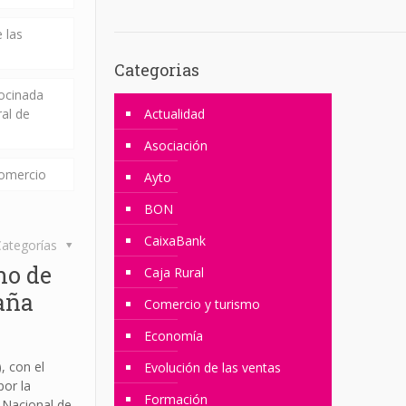
 las
Categorias
rocinada
ral de
Actualidad
Asociación
comercio
Ayto
BON
CaixaBank
ategorías
no de
Caja Rural
aña
Comercio y turismo
Economía
, con el
Evolución de las ventas
or la
Formación
 Nacional de