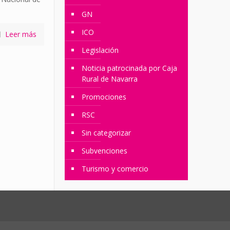
GN
ICO
Leer más
Legislación
Noticia patrocinada por Caja
Rural de Navarra
Promociones
RSC
Sin categorizar
Subvenciones
Turismo y comercio