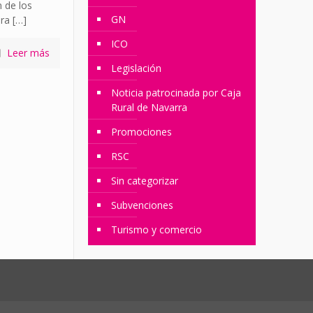
 de los
GN
ra
[…]
ICO
Leer más
Legislación
Noticia patrocinada por Caja
Rural de Navarra
Promociones
RSC
Sin categorizar
Subvenciones
Turismo y comercio