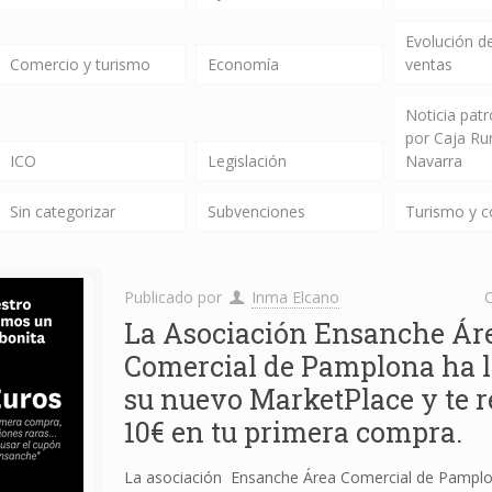
Evolución de
Comercio y turismo
Economía
ventas
Noticia pat
por Caja Ru
ICO
Legislación
Navarra
Sin categorizar
Subvenciones
Turismo y 
Publicado por
Inma Elcano
C
La Asociación Ensanche Ár
Comercial de Pamplona ha 
su nuevo MarketPlace y te r
10€ en tu primera compra.
La asociación Ensanche Área Comercial de Pampl