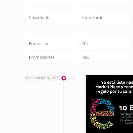
CaixaBank
Caja Rural
Formación
GN
Promociones
RSC
18 septiembre, 2023