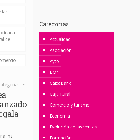
 las
Categorias
rocinada
ral de
Actualidad
Asociación
comercio
Ayto
BON
CaixaBank
ategorías
ea
Caja Rural
lanzado
Comercio y turismo
egala
Economía
Evolución de las ventas
ona ha
Formación