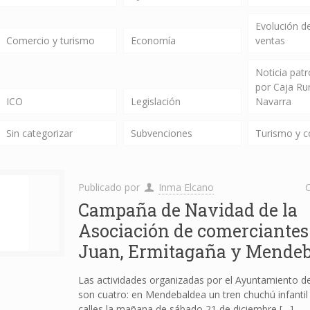
Evolución de
Comercio y turismo
Economía
ventas
Noticia pat
por Caja Ru
ICO
Legislación
Navarra
Sin categorizar
Subvenciones
Turismo y 
Publicado por
Inma Elcano
C
Campaña de Navidad de la
Asociación de comerciantes
Juan, Ermitagaña y Mendeb
Las actividades organizadas por el Ayuntamiento 
son cuatro: en Mendebaldea un tren chuchú infantil 
calles la mañana de sábado 21 de diciembre
[…]