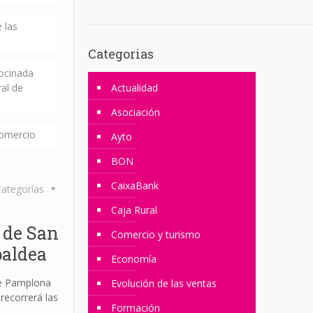
 las
Categorias
rocinada
ral de
Actualidad
Asociación
comercio
Ayto
BON
CaixaBank
ategorías
Caja Rural
 de San
Comercio y turismo
aldea
Economía
de Pamplona
Evolución de las ventas
recorrerá las
Formación