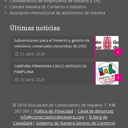
Confederación de empresarios de Navarra (CEN).
Cámara Navarra de Comercio e Industria.
Asociación intersectorial de autónomos de Navarra
Últimas noticias
Subvenciones para el fomento y gestión de
colectivos comerciales minoristas de 2026
0
21 abril, 2026
CAMPAÑA PRIMAVERA CASCO ANTIGUO DE
PAMPLONA
0
20 abril, 2026
© 2018 Asociación de Comerciantes de Navarra. T. 948
263 300 |
Política de Privacidad
|
Canal de denuncias
info@comerciantesdenavarra.com
|
El Blog de
CaixaBank
|
Gobierno de Navarra Servicio de Comercio