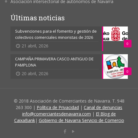
Asociación intersectorial de autónomos de Navarra
Últimas noticias
Subvenciones para el fomento y gestión de
colectivos comerciales minoristas de 2026
0
21 abril, 2026
CAMPAÑA PRIMAVERA CASCO ANTIGUO DE
PAMPLONA
0
20 abril, 2026
© 2018 Asociación de Comerciantes de Navarra. T. 948
263 300 |
Política de Privacidad
|
Canal de denuncias
info@comerciantesdenavarra.com
|
El Blog de
CaixaBank
|
Gobierno de Navarra Servicio de Comercio