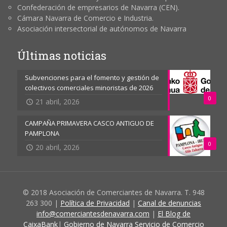
Confederación de empresarios de Navarra (CEN).
Cámara Navarra de Comercio e Industria.
Asociación intersectorial de autónomos de Navarra
Últimas noticias
Subvenciones para el fomento y gestión de
colectivos comerciales minoristas de 2026
0
21 abril, 2026
CAMPAÑA PRIMAVERA CASCO ANTIGUO DE
PAMPLONA
0
20 abril, 2026
© 2018 Asociación de Comerciantes de Navarra. T. 948
263 300 |
Política de Privacidad
|
Canal de denuncias
info@comerciantesdenavarra.com
|
El Blog de
CaixaBank
|
Gobierno de Navarra Servicio de Comercio