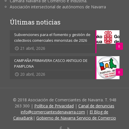
Cámara Navarra de Comercio e Industria.
Asociación intersectorial de autónomos de Navarra
Últimas noticias
Subvenciones para el fomento y gestión de
colectivos comerciales minoristas de 2026
0
21 abril, 2026
CAMPAÑA PRIMAVERA CASCO ANTIGUO DE
PAMPLONA
0
20 abril, 2026
© 2018 Asociación de Comerciantes de Navarra. T. 948
263 300 |
Política de Privacidad
|
Canal de denuncias
info@comerciantesdenavarra.com
|
El Blog de
CaixaBank
|
Gobierno de Navarra Servicio de Comercio