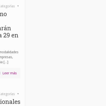
ategorías
omo
arán
a 29 en
 modalidades
empresas,
ia
[…]
Leer más
ategorías
ionales