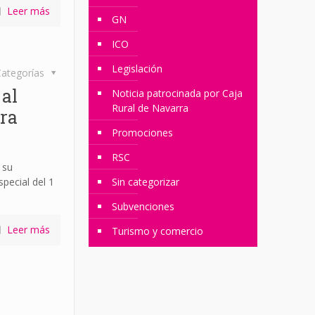
Leer más
GN
ICO
Legislación
ategorías
al
Noticia patrocinada por Caja
Rural de Navarra
ra
Promociones
RSC
 su
pecial del 1
Sin categorizar
Subvenciones
Leer más
Turismo y comercio