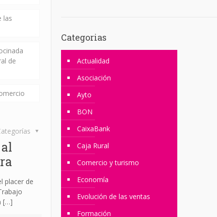
 las
Categorias
rocinada
ral de
Actualidad
Asociación
comercio
Ayto
BON
CaixaBank
ategorías
al
Caja Rural
ra
Comercio y turismo
Economía
 placer de
Trabajo
Evolución de las ventas
n
[…]
Formación