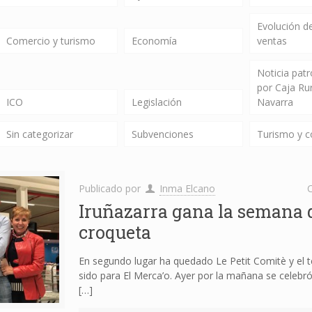
Evolución de
Comercio y turismo
Economía
ventas
Noticia pat
por Caja Ru
ICO
Legislación
Navarra
Sin categorizar
Subvenciones
Turismo y 
Publicado por
Inma Elcano
C
Iruñazarra gana la semana d
croqueta
En segundo lugar ha quedado Le Petit Comitè y el t
sido para El Merca’o. Ayer por la mañana se celebró l
[…]