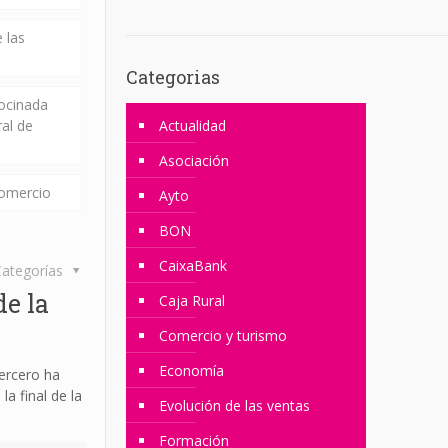
 las
Categorias
rocinada
ral de
Actualidad
Asociación
comercio
Ayto
BON
CaixaBank
ategorías
e la
Caja Rural
Comercio y turismo
Economía
ercero ha
a final de la
Evolución de las ventas
Formación