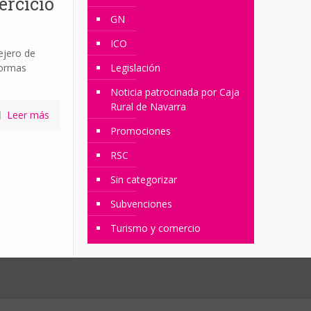
ercicio
GN
ICO
ejero de
normas
Legislación
Noticia patrocinada por Caja
Rural de Navarra
Leer más
Promociones
RSC
Sin categorizar
Subvenciones
Turismo y comercio