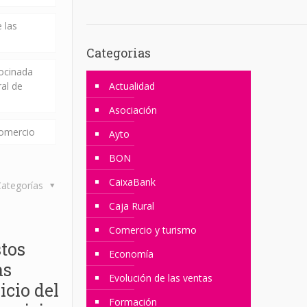
 las
Categorias
rocinada
ral de
Actualidad
Asociación
comercio
Ayto
BON
CaixaBank
ategorías
Caja Rural
Comercio y turismo
stos
Economía
as
Evolución de las ventas
icio del
Formación