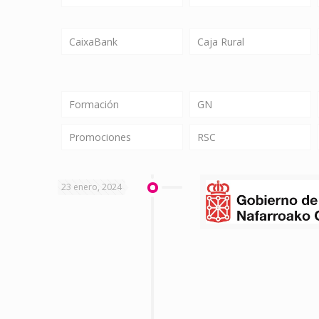
CaixaBank
Caja Rural
Formación
GN
Promociones
RSC
23 enero, 2024