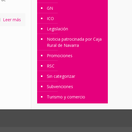
GN
ICO
Leer más
Legislación
Noticia patrocinada por Caja
Rural de Navarra
Promociones
RSC
Sin categorizar
Subvenciones
Turismo y comercio