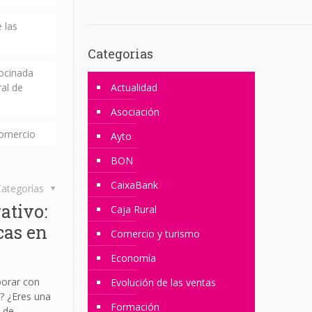
 las
Categorias
rocinada
ral de
Actualidad
Asociación
comercio
Ayto
BON
CaixaBank
ategorías
ativo:
Caja Rural
cas en
Comercio y turismo
Economía
borar con
Evolución de las ventas
? ¿Eres una
Formación
 de