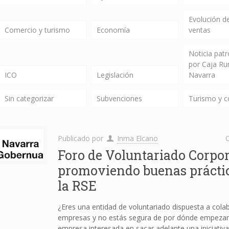
Evolución de
Comercio y turismo
Economía
ventas
Noticia pat
por Caja Ru
ICO
Legislación
Navarra
Sin categorizar
Subvenciones
Turismo y 
Publicado por
Inma Elcano
C
Foro de Voluntariado Corpor
promoviendo buenas prácti
la RSE
¿Eres una entidad de voluntariado dispuesta a cola
empresas y no estás segura de por dónde empezar
empresa interesada en sacar adelante una iniciativa