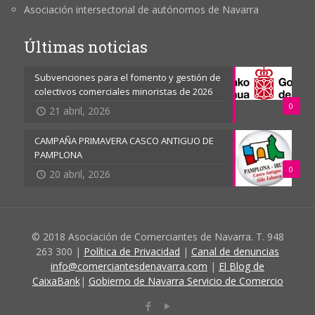
Asociación intersectorial de autónomos de Navarra
Últimas noticias
Subvenciones para el fomento y gestión de
colectivos comerciales minoristas de 2026
0
21 abril, 2026
CAMPAÑA PRIMAVERA CASCO ANTIGUO DE
PAMPLONA
0
20 abril, 2026
© 2018 Asociación de Comerciantes de Navarra. T. 948
263 300 |
Política de Privacidad
|
Canal de denuncias
info@comerciantesdenavarra.com
|
El Blog de
CaixaBank
|
Gobierno de Navarra Servicio de Comercio