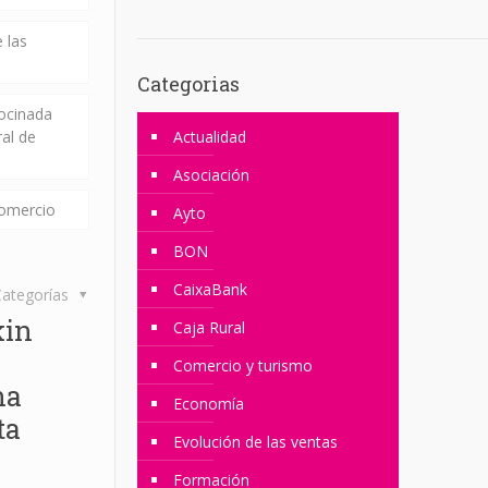
 las
Categorias
rocinada
ral de
Actualidad
Asociación
comercio
Ayto
BON
CaixaBank
ategorías
kin
Caja Rural
Comercio y turismo
na
Economía
ta
Evolución de las ventas
Formación