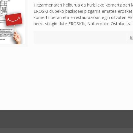
Hitzarmenaren helburua da hurbileko komertzioari 
EROSKI clubeko bazkideei pizgarria ematea eroske
komertzioetan eta errestaurazioan egin ditzaten Ak
berretsi egin dute EROSKIk, Nafarroako Ostalaritza