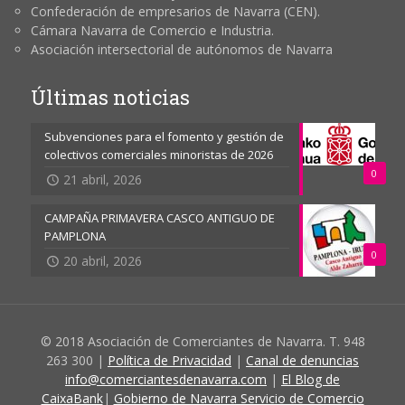
Confederación de empresarios de Navarra (CEN).
Cámara Navarra de Comercio e Industria.
Asociación intersectorial de autónomos de Navarra
Últimas noticias
Subvenciones para el fomento y gestión de
colectivos comerciales minoristas de 2026
0
21 abril, 2026
CAMPAÑA PRIMAVERA CASCO ANTIGUO DE
PAMPLONA
0
20 abril, 2026
© 2018 Asociación de Comerciantes de Navarra. T. 948
263 300 |
Política de Privacidad
|
Canal de denuncias
info@comerciantesdenavarra.com
|
El Blog de
CaixaBank
|
Gobierno de Navarra Servicio de Comercio