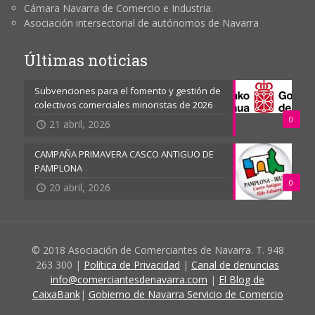
Cámara Navarra de Comercio e Industria.
Asociación intersectorial de autónomos de Navarra
Últimas noticias
Subvenciones para el fomento y gestión de
colectivos comerciales minoristas de 2026
0
21 abril, 2026
CAMPAÑA PRIMAVERA CASCO ANTIGUO DE
PAMPLONA
0
20 abril, 2026
© 2018 Asociación de Comerciantes de Navarra. T. 948
263 300 |
Política de Privacidad
|
Canal de denuncias
info@comerciantesdenavarra.com
|
El Blog de
CaixaBank
|
Gobierno de Navarra Servicio de Comercio