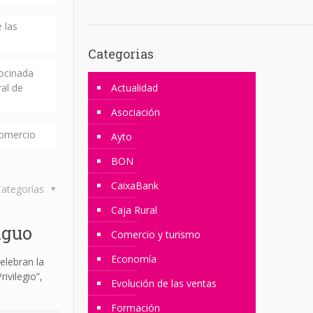
 las
Categorias
rocinada
ral de
Actualidad
Asociación
comercio
Ayto
BON
CaixaBank
ategorías
Caja Rural
iguo
Comercio y turismo
Economía
elebran la
ivilegio”,
Evolución de las ventas
Formación