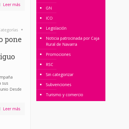
Leer más
GN
ICO
Legislación
ategorías
o pone
Noticia patrocinada por Caja
Rural de Navarra
Promociones
iguo
RSC
Sin categorizar
Campaña
a sus
Subvenciones
junio Desde
Turismo y comercio
Leer más