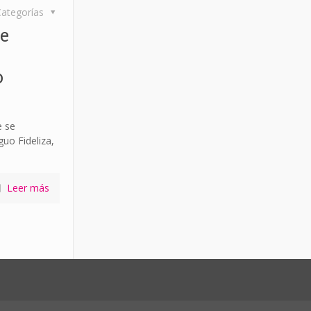
ategorías
de
o
e se
uo Fideliza,
Leer más