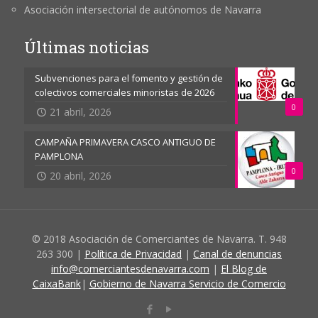
Asociación intersectorial de autónomos de Navarra
Últimas noticias
Subvenciones para el fomento y gestión de
colectivos comerciales minoristas de 2026
0
21 abril, 2026
CAMPAÑA PRIMAVERA CASCO ANTIGUO DE
PAMPLONA
0
20 abril, 2026
© 2018 Asociación de Comerciantes de Navarra. T. 948
263 300 |
Política de Privacidad
|
Canal de denuncias
info@comerciantesdenavarra.com
|
El Blog de
CaixaBank
|
Gobierno de Navarra Servicio de Comercio