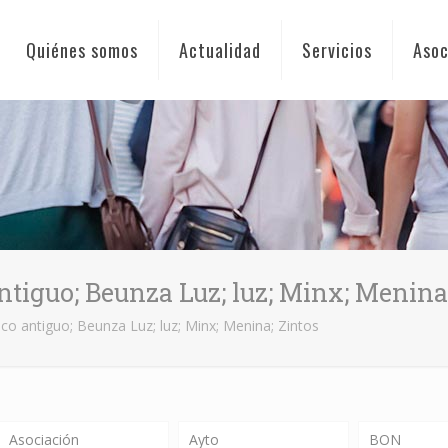
Quiénes somos
Actualidad
Servicios
Asoc
ntiguo; Beunza Luz; luz; Minx; Menina
co antiguo; Beunza Luz; luz; Minx; Menina; Zintos
Asociación
Ayto
BON