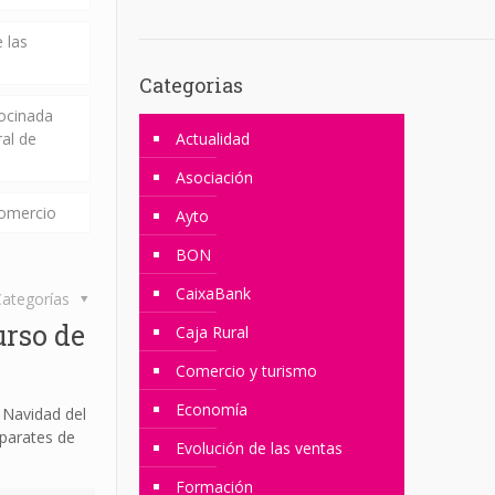
 las
Categorias
rocinada
ral de
Actualidad
Asociación
comercio
Ayto
BON
CaixaBank
ategorías
urso de
Caja Rural
Comercio y turismo
Economía
 Navidad del
parates de
Evolución de las ventas
Formación