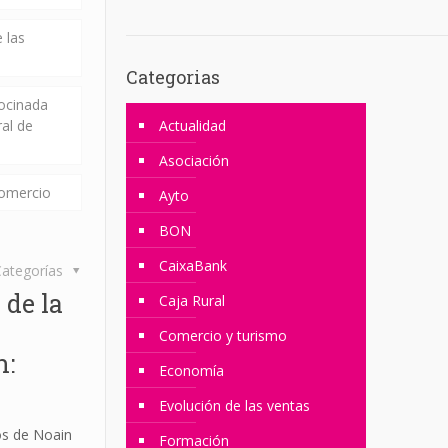
 las
Categorias
rocinada
ral de
Actualidad
Asociación
comercio
Ayto
BON
CaixaBank
ategorías
 de la
Caja Rural
Comercio y turismo
n:
Economía
Evolución de las ventas
os de Noain
Formación