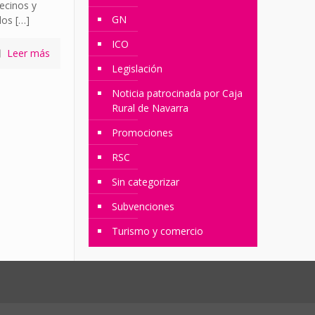
ecinos y
GN
dos
[…]
ICO
Leer más
Legislación
Noticia patrocinada por Caja
Rural de Navarra
Promociones
RSC
Sin categorizar
Subvenciones
Turismo y comercio