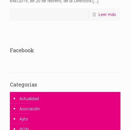
64E/2019, de 20 de febrero, de la Directora
[…]
Leer más
Facebook
Categorias
Actualidad
Asociación
Ayto
BON