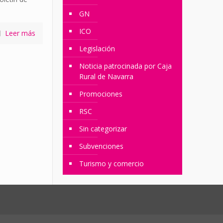
GN
ICO
Leer más
Legislación
Noticia patrocinada por Caja
Rural de Navarra
Promociones
RSC
Sin categorizar
Subvenciones
Turismo y comercio