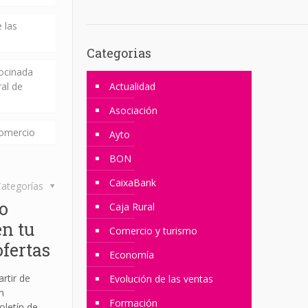
 las
Categorias
rocinada
ral de
Actualidad
Asociación
comercio
Ayto
BON
CaixaBank
ategorías
o
Caja Rural
en tu
Comercio y turismo
ofertas
Economía
rtir de
Evolución de las ventas
n
Formación
oletín de