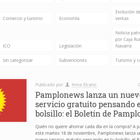
Evolución de
Comercio y turismo
Economía
ventas
Noticia pat
por Caja Ru
ICO
Legislación
Navarra
Sin categorizar
Subvenciones
Turismo y 
Publicado por
Inma Elcano
C
Pamplonews lanza un nuev
servicio gratuito pensando 
bolsillo: el Boletín de Pampl
Quién no quiere ahorrar cada día en la compra? A pa
este martes 18 de noviembre, Pamplonews lanza u
nuevo servicio gratuito pensando en tu bolsillo: el B