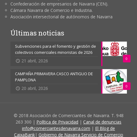
Confederación de empresarios de Navarra (CEN).
Cámara Navarra de Comercio e Industria.
Asociación intersectorial de autónomos de Navarra
Últimas noticias
Subvenciones para el fomento y gestión de
colectivos comerciales minoristas de 2026
0
21 abril, 2026
CAMPAÑA PRIMAVERA CASCO ANTIGUO DE
PAMPLONA
0
20 abril, 2026
© 2018 Asociación de Comerciantes de Navarra. T. 948
263 300 |
Política de Privacidad
|
Canal de denuncias
info@comerciantesdenavarra.com
|
El Blog de
CaixaBank
|
Gobierno de Navarra Servicio de Comercio