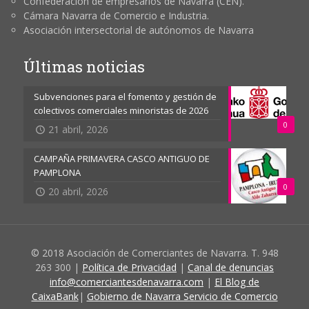
Confederación de empresarios de Navarra (CEN).
Cámara Navarra de Comercio e Industria.
Asociación intersectorial de autónomos de Navarra
Últimas noticias
Subvenciones para el fomento y gestión de
colectivos comerciales minoristas de 2026
0
21 abril, 2026
CAMPAÑA PRIMAVERA CASCO ANTIGUO DE
PAMPLONA
0
20 abril, 2026
© 2018 Asociación de Comerciantes de Navarra. T. 948
263 300 |
Política de Privacidad
|
Canal de denuncias
info@comerciantesdenavarra.com
|
El Blog de
CaixaBank
|
Gobierno de Navarra Servicio de Comercio