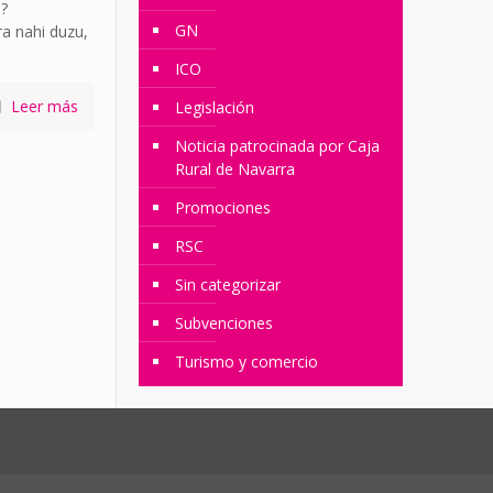
i?
GN
a nahi duzu,
ICO
Leer más
Legislación
Noticia patrocinada por Caja
Rural de Navarra
Promociones
RSC
Sin categorizar
Subvenciones
Turismo y comercio