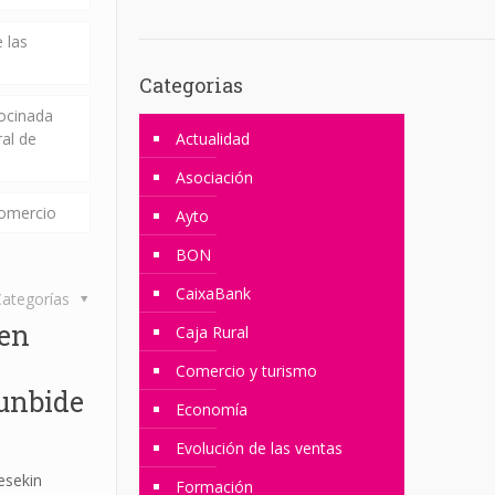
 las
Categorias
rocinada
ral de
Actualidad
Asociación
comercio
Ayto
BON
CaixaBank
ategorías
ren
Caja Rural
Comercio y turismo
unbide
Economía
Evolución de las ventas
esekin
Formación