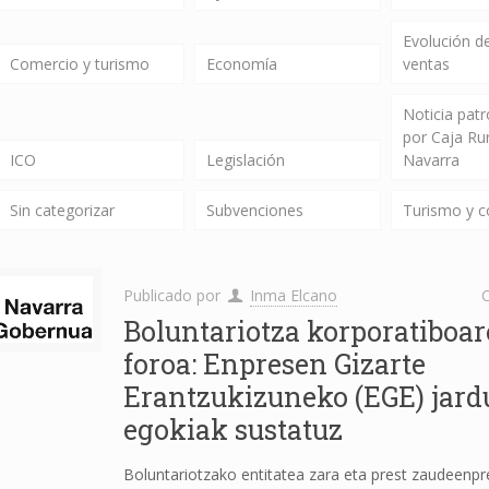
Evolución de
Comercio y turismo
Economía
ventas
Noticia pat
por Caja Ru
ICO
Legislación
Navarra
Sin categorizar
Subvenciones
Turismo y 
Publicado por
Inma Elcano
C
Boluntariotza korporatiboa
foroa: Enpresen Gizarte
Erantzukizuneko (EGE) jard
egokiak sustatuz
Boluntariotzako entitatea zara eta prest zaudeenpr