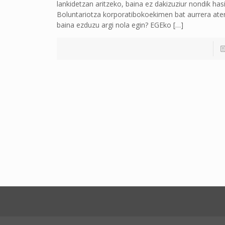
lankidetzan aritzeko, baina ez dakizuziur nondik has
Boluntariotza korporatibokoekimen bat aurrera ater
baina ezduzu argi nola egin? EGEko
[…]