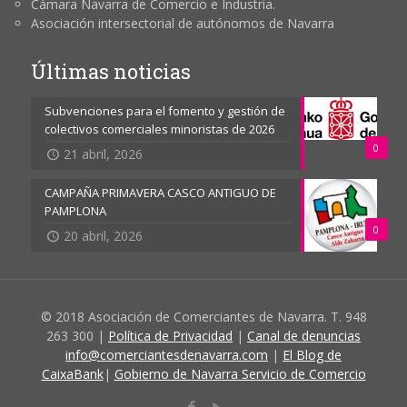
Cámara Navarra de Comercio e Industria.
Asociación intersectorial de autónomos de Navarra
Últimas noticias
Subvenciones para el fomento y gestión de
colectivos comerciales minoristas de 2026
0
21 abril, 2026
CAMPAÑA PRIMAVERA CASCO ANTIGUO DE
PAMPLONA
0
20 abril, 2026
© 2018 Asociación de Comerciantes de Navarra. T. 948
263 300 |
Política de Privacidad
|
Canal de denuncias
info@comerciantesdenavarra.com
|
El Blog de
CaixaBank
|
Gobierno de Navarra Servicio de Comercio