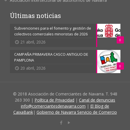
Asociación intersectorial de autónomos de Navarra
Últimas noticias
Subvenciones para el fomento y gestión de
colectivos comerciales minoristas de 2026
0
21 abril, 2026
CAMPAÑA PRIMAVERA CASCO ANTIGUO DE
PAMPLONA
0
20 abril, 2026
© 2018 Asociación de Comerciantes de Navarra. T. 948
263 300 |
Política de Privacidad
|
Canal de denuncias
info@comerciantesdenavarra.com
|
El Blog de
CaixaBank
|
Gobierno de Navarra Servicio de Comercio