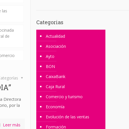
 las
Categorias
rocinada
ral de
Actualidad
Asociación
comercio
Ayto
BON
CaixaBank
ategorías
IA”
Caja Rural
Comercio y turismo
a Directora
rio, por la
Economía
Evolución de las ventas
Leer más
Formación