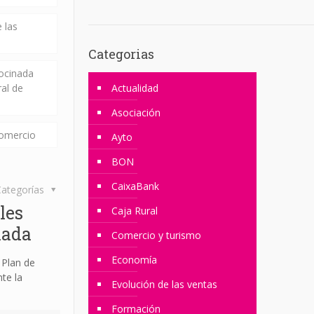
 las
Categorias
rocinada
ral de
Actualidad
Asociación
comercio
Ayto
BON
CaixaBank
ategorías
les
Caja Rural
lada
Comercio y turismo
Economía
 Plan de
te la
Evolución de las ventas
Formación