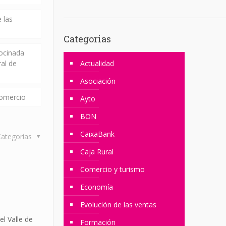
 las
Categorias
rocinada
ral de
Actualidad
Asociación
comercio
Ayto
BON
CaixaBank
ategorías
Caja Rural
Comercio y turismo
Economía
Evolución de las ventas
el Valle de
Formación