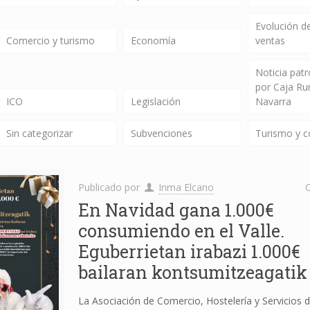
Evolución de
Comercio y turismo
Economía
ventas
Noticia pat
por Caja Ru
ICO
Legislación
Navarra
Sin categorizar
Subvenciones
Turismo y 
Publicado por
Inma Elcano
C
En Navidad gana 1.000€
consumiendo en el Valle.
Eguberrietan irabazi 1.000€
bailaran kontsumitzeagatik
La Asociación de Comercio, Hostelería y Servicios d