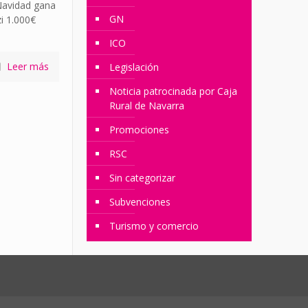
Navidad gana
GN
i 1.000€
ICO
Leer más
Legislación
Noticia patrocinada por Caja
Rural de Navarra
Promociones
RSC
Sin categorizar
Subvenciones
Turismo y comercio