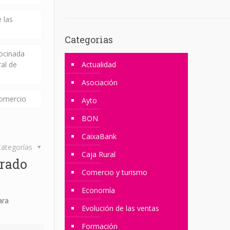
 las
Categorias
rocinada
ral de
Actualidad
Asociación
comercio
Ayto
BON
CaixaBank
ategorías
Caja Rural
erado
Comercio y turismo
Economía
ara
Evolución de las ventas
Formación