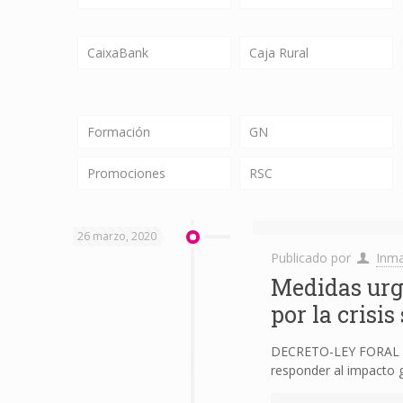
CaixaBank
Caja Rural
Formación
GN
Promociones
RSC
26 marzo, 2020
Publicado por
Inma
Medidas urg
por la crisi
DECRETO-LEY FORAL 2/
responder al impacto g