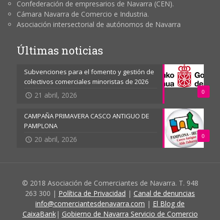
Confederación de empresarios de Navarra (CEN).
Cámara Navarra de Comercio e Industria.
Asociación intersectorial de autónomos de Navarra
Últimas noticias
Subvenciones para el fomento y gestión de
colectivos comerciales minoristas de 2026
0
21 abril, 2026
CAMPAÑA PRIMAVERA CASCO ANTIGUO DE
PAMPLONA
0
20 abril, 2026
© 2018 Asociación de Comerciantes de Navarra. T. 948
263 300 |
Política de Privacidad
|
Canal de denuncias
info@comerciantesdenavarra.com
|
El Blog de
CaixaBank
|
Gobierno de Navarra Servicio de Comercio