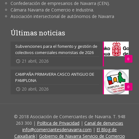
Confederación de empresarios de Navarra (CEN).
Cámara Navarra de Comercio e Industria.
Asociación intersectorial de autónomos de Navarra
Últimas noticias
Subvenciones para el fomento y gestión de
colectivos comerciales minoristas de 2026
0
21 abril, 2026
CAMPAÑA PRIMAVERA CASCO ANTIGUO DE
PAMPLONA
0
20 abril, 2026
© 2018 Asociación de Comerciantes de Navarra. T. 948
263 300 |
Política de Privacidad
|
Canal de denuncias
info@comerciantesdenavarra.com
|
El Blog de
CaixaBank
|
Gobierno de Navarra Servicio de Comercio